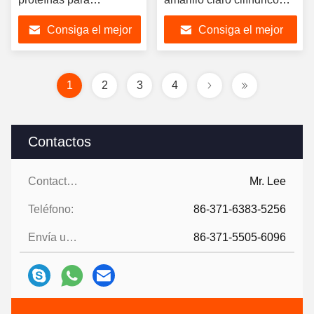
acuicultura
8002-80-0
Consiga el mejor
Consiga el mejor
precio
precio
1
2
3
4
Contactos
Contactos:
Mr. Lee
Teléfono:
86-371-6383-5256
Envía un fax.:
86-371-5505-6096