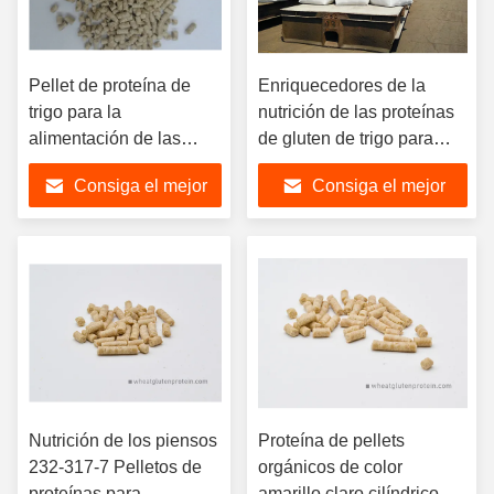
Pellet de proteína de
Enriquecedores de la
trigo para la
nutrición de las proteínas
alimentación de las
de gluten de trigo para
anguilas, el salmón de
piensos 24 meses
Consiga el mejor
Consiga el mejor
camarón, etc.
precio
precio
Nutrición de los piensos
Proteína de pellets
232-317-7 Pelletos de
orgánicos de color
proteínas para
amarillo claro cilíndrico