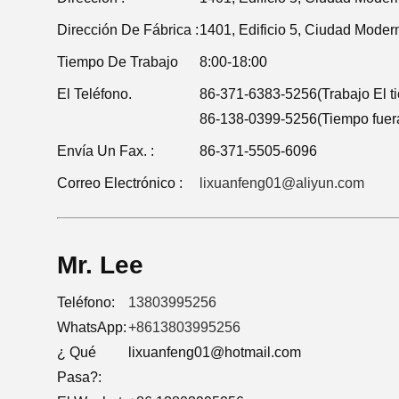
Dirección De Fábrica :
1401, Edificio 5, Ciudad Moder
Tiempo De Trabajo
8:00-18:00
El Teléfono.
86-371-6383-5256(Trabajo El t
86-138-0399-5256(Tiempo fuera
Envía Un Fax. :
86-371-5505-6096
Correo Electrónico :
lixuanfeng01@aliyun.com
Mr. Lee
Teléfono:
13803995256
WhatsApp:
+8613803995256
¿ Qué
lixuanfeng01@hotmail.com
Pasa?: