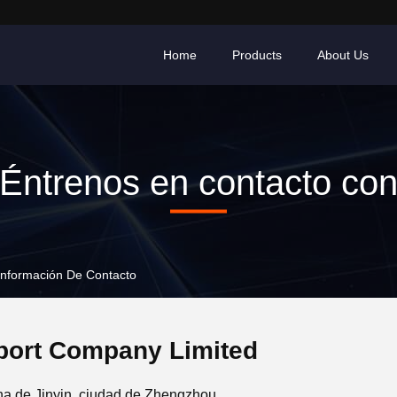
Home
Products
About Us
Éntrenos en contacto co
Información De Contacto
port Company Limited
na de Jinyin, ciudad de Zhengzhou