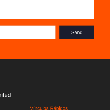
Send
ited
Vínculos Rápidos