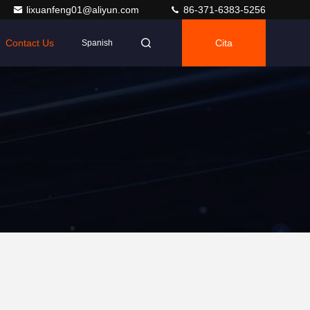
lixuanfeng01@aliyun.com
86-371-6383-5256
Contact Us
Cita
Spanish
n