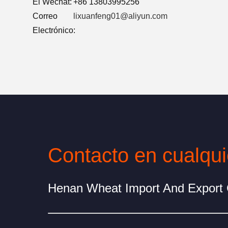
El Wechat:
+86 13803995256
Correo
lixuanfeng01@aliyun.com
Electrónico: